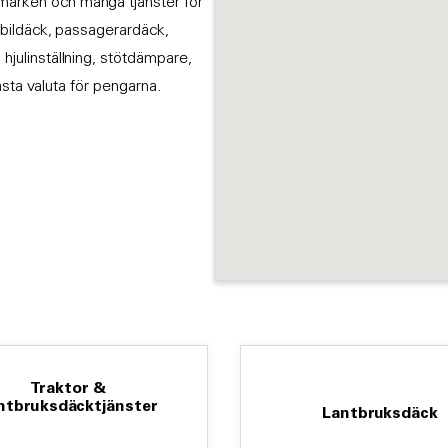
smärken och många tjänster för
astbildäck, passagerardäck,
 hjulinställning, stötdämpare,
 bästa valuta för pengarna.
Traktor &
ntbruksdäcktjänster
Lantbruksdäck