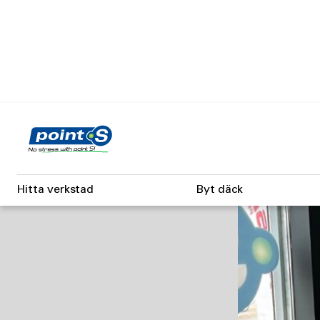
Skip
to
main
content
RKSTAD
Hitta verkstad
Byt däck