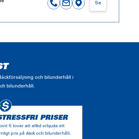
le
Se
ST
äckförsäljning och bilunderhåll i
ch bilunderhåll.
STRESSFRI PRISER
oint S lovar att alltid erbjuda ett
imligt pris på däck och bilunderhåll.