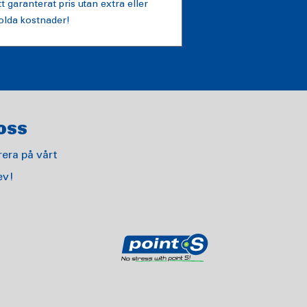
tt garanterat pris utan extra eller
olda kostnader!
OSS
era på vårt
ev!