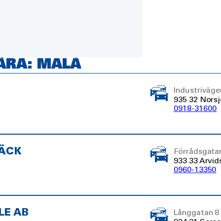
ÄRA: MALÅ
Industriväge
935 32 Nors
0918-31600
DÄCK
Förrådsgata
933 33 Arvid
0960-13350
LE AB
Långgatan 8