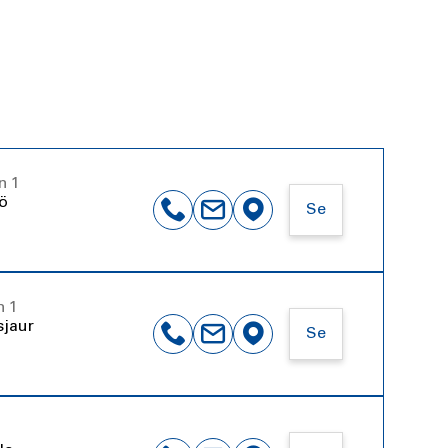
n 1
jö
Se
n 1
sjaur
Se