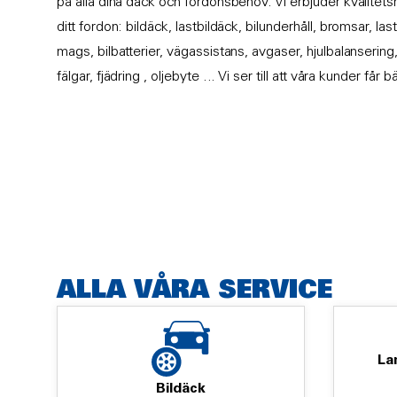
på alla dina däck och fordonsbehov. Vi erbjuder kvalitet
ditt fordon: bildäck, lastbildäck, bilunderhåll, bromsar, l
mags, bilbatterier, vägassistans, avgaser, hjulbalansering,
fälgar, fjädring , oljebyte ... Vi ser till att våra kunder får
ALLA VÅRA SERVICE
La
Bildäck