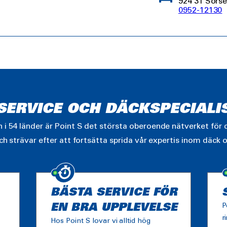
924 31 Sorse
0952-12130
LSERVICE OCH DÄCKSPECIALI
i 54 länder är Point S det största oberoende nätverket för d
ch strävar efter att fortsätta sprida vår expertis inom däck o
BÄSTA SERVICE FÖR
EN BRA UPPLEVELSE
P
r
Hos Point S lovar vi alltid hög