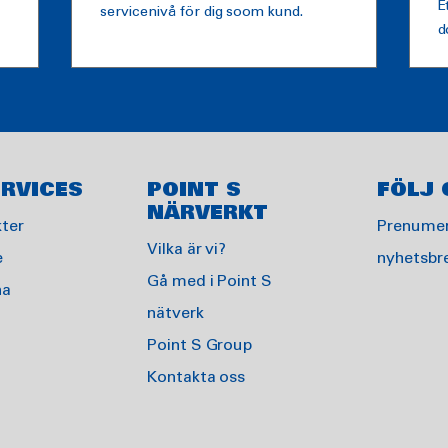
E
servicenivå för dig soom kund.
d
RVICES
POINT S
FÖLJ 
NÄRVERKT
ter
Prenumer
Vilka är vi?
e
nyhetsbr
Gå med i Point S
na
nätverk
Point S Group
Kontakta oss