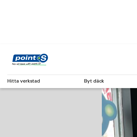
Skip
to
main
content
CK &
Hitta verkstad
Byt däck