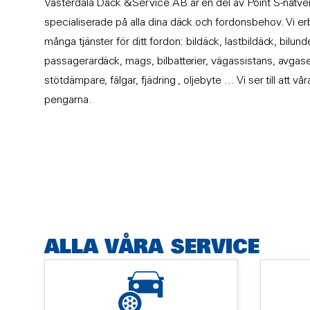
Västerdala Däck &Service AB är en del av Point S-nätverk
specialiserade på alla dina däck och fordonsbehov. Vi e
många tjänster för ditt fordon: bildäck, lastbildäck, bilund
passagerardäck, mags, bilbatterier, vägassistans, avgaser, 
stötdämpare, fälgar, fjädring , oljebyte ... Vi ser till att v
pengarna.
ALLA VÅRA SERVICE