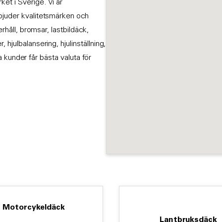
et i Sverige. Vi är
rbjuder kvalitetsmärken och
erhåll, bromsar, lastbildäck,
hjulbalansering, hjulinställning,
åra kunder får bästa valuta för
Motorcykeldäck
Lantbruksdäck