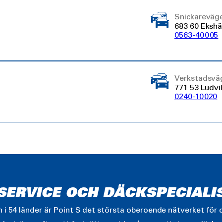
Snickareväg
683 60 Eksh
0563-40005
Verkstadsvä
771 53 Ludvi
0240-10020
LSERVICE OCH DÄCKSPECIALI
i 54 länder är Point S det största oberoende nätverket för d