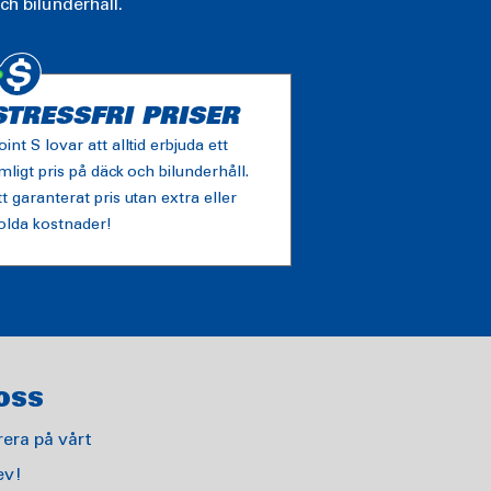
ch bilunderhåll.
STRESSFRI PRISER
oint S lovar att alltid erbjuda ett
imligt pris på däck och bilunderhåll.
tt garanterat pris utan extra eller
olda kostnader!
OSS
era på vårt
ev!