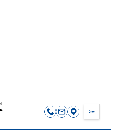
4
nd
Se