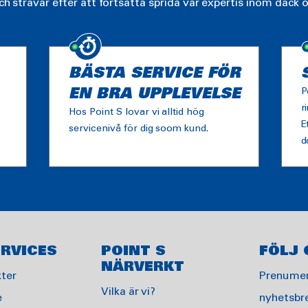
ch strävar efter att fortsätta sprida vår expertis inom däck o
BÄSTA SERVICE FÖR
EN BRA UPPLEVELSE
P
r
Hos Point S lovar vi alltid hög
E
servicenivå för dig soom kund.
d
RVICES
POINT S
FÖLJ 
NÄRVERKT
ter
Prenumer
Vilka är vi?
e
nyhetsbr