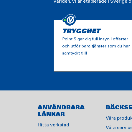
världen. Vi är etablerade i Sverige o
TRYGGHET
Point S ger dig full insyn i offerter
och utför bara tjänster som du har
samtyckt till!
ANVÄNDBARA
DÄCKSE
LÄNKAR
Våra produk
Hitta verkstad
Våra servic