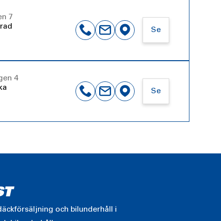
en 7
ärad
Se
gen 4
ka
Se
ST
äckförsäljning och bilunderhåll i