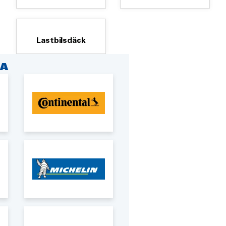
Lastbilsdäck
A