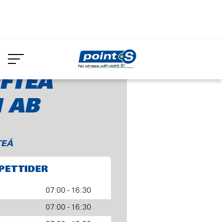
Skip
to
Skellefteå Gummi AB
main
content
FTEÅ
 AB
TEÅ
PETTIDER
07:00 - 16:30
07:00 - 16:30