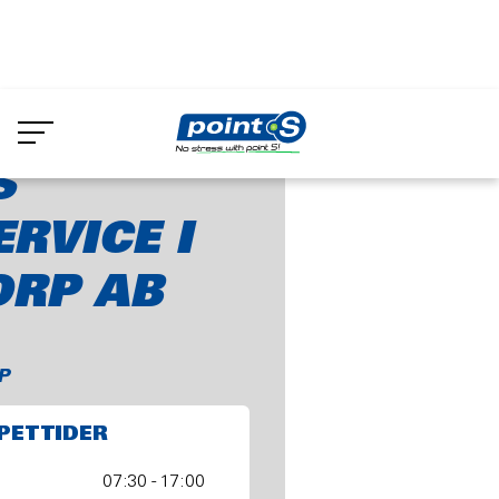
Skip
to
Mickes Lackservice i Perstorp AB
main
content
S
RVICE I
ORP AB
P
PETTIDER
07:30 - 17:00