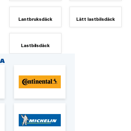
Lantbruksdäck
Lätt lastbilsdäck
Lastbilsdäck
A