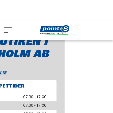
Skip
to
Däckbutiken i Stockholm AB
main
content
UTIKEN I
HOLM AB
OLM
PETTIDER
07:30 - 17:00
07:30 - 17:00