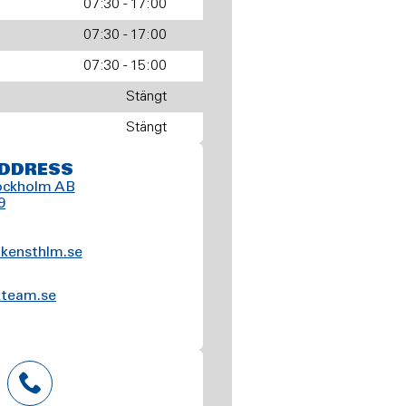
07:30 - 17:00
07:30 - 17:00
07:30 - 15:00
Stängt
Stängt
DDRESS
tockholm AB
9
kensthlm.se
kteam.se