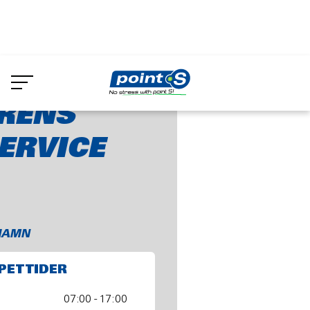
Skip
to
Berggrens Däckservice AB
main
content
RENS
ERVICE
HAMN
PETTIDER
07:00 - 17:00