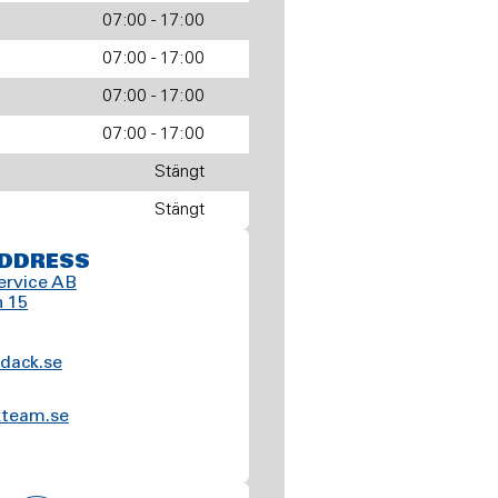
07:00 - 17:00
07:00 - 17:00
07:00 - 17:00
07:00 - 17:00
Stängt
Stängt
DDRESS
ervice AB
 15
dack.se
kteam.se