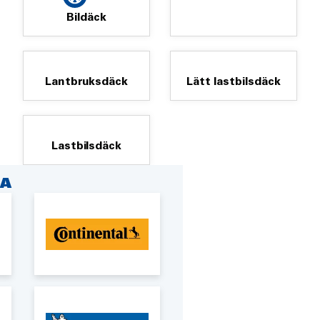
Bildäck
Lantbruksdäck
Lätt lastbilsdäck
Lastbilsdäck
A