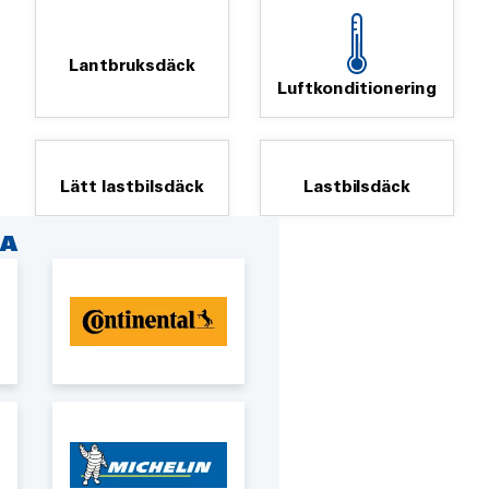
Lantbruksdäck
Luftkonditionering
Lätt lastbilsdäck
Lastbilsdäck
A