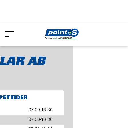
Skip
to
Be-Ge Lastbilar AB
main
content
LAR AB
PETTIDER
07:00-16:30
07:00-16:30