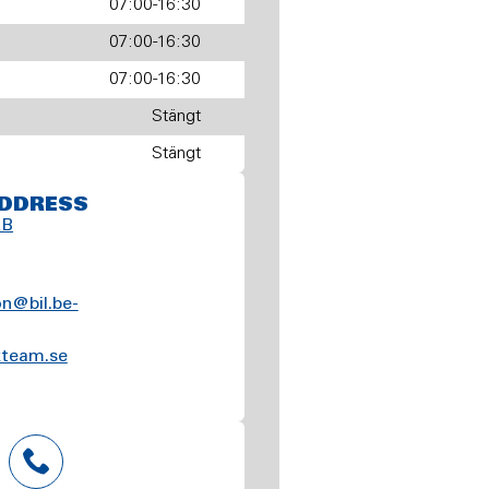
07:00-16:30
07:00-16:30
07:00-16:30
Stängt
Stängt
DDRESS
AB
n@bil.be-
kteam.se