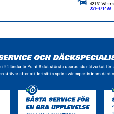
42131 Västra
031-471488
LSERVICE OCH DÄCKSPECIALI
i 54 länder är Point S det största oberoende nätverket för d
ch strävar efter att fortsätta sprida vår expertis inom däck o
BÄSTA SERVICE FÖR
EN BRA UPPLEVELSE
P
r