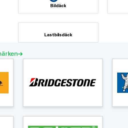
Bildäck
Lastbilsdäck
märken