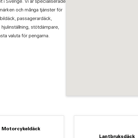
i Sverige. Vi är specialiserade
smärken och många tjänster för
astbildäck, passagerardäck,
 hjulinställning, stötdämpare,
 bästa valuta för pengarna.
Motorcykeldäck
Lantbruksdäck