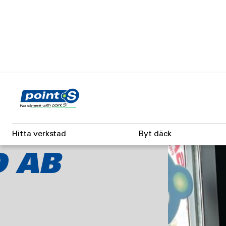
Skip
to
main
content
Hitta verkstad
Byt däck
 AB