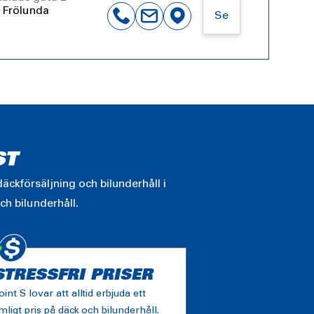
 Frölunda
Se
ST
äckförsäljning och bilunderhåll i
ch bilunderhåll.
STRESSFRI PRISER
oint S lovar att alltid erbjuda ett
imligt pris på däck och bilunderhåll.