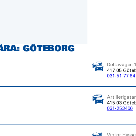
ÄRA: GÖTEBORG
Deltavägen 
417 05 Göte
031-51 77 64
Artillerigata
415 03 Göte
031-253496
Victor Hasse