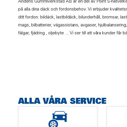
Andéns Gummiverkstad AB är en del av Point S-nätverket 
på alla dina däck och fordonsbehov. Vi erbjuder kvalitet
ditt fordon: bildäck, lastbildäck, bilunderhåll, bromsar, l
mags, bilbatterier, vägassistans, avgaser, hjulbalansering,
fälgar, fjädring , oljebyte ... Vi ser till att våra kunder får
ALLA VÅRA SERVICE