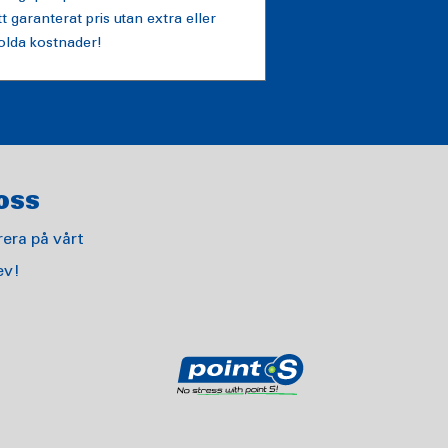
tt garanterat pris utan extra eller
olda kostnader!
OSS
era på vårt
ev!