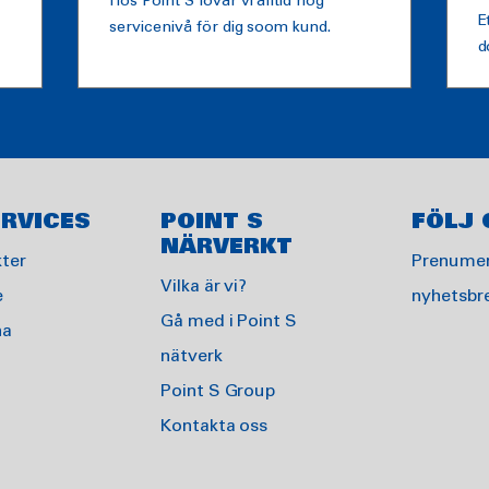
Hos Point S lovar vi alltid hög
E
servicenivå för dig soom kund.
d
RVICES
POINT S
FÖLJ 
NÄRVERKT
ter
Prenumer
Vilka är vi?
e
nyhetsbr
Gå med i Point S
na
nätverk
Point S Group
Kontakta oss