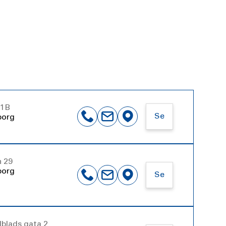
11B
Se
borg
n 29
borg
Se
lblads gata 2